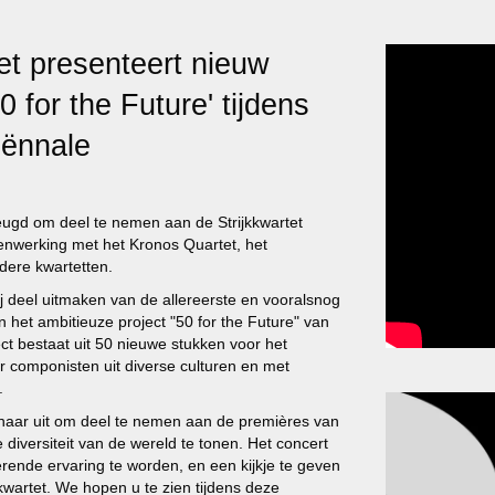
t presenteert nieuw
50 for the Future' tijdens
iënnale
eugd om deel te nemen aan de Strijkkwartet
nwerking met het Kronos Quartet, het
dere kwartetten.
j deel uitmaken van de allereerste en vooralsnog
n het ambitieuze project "50 for the Future" van
ect bestaat uit 50 nieuwe stukken voor het
r componisten uit diverse culturen en met
.
r naar uit om deel te nemen aan de premières van
diversiteit van de wereld te tonen. Het concert
erende ervaring te worden, en een kijkje te geven
kkwartet. We hopen u te zien tijdens deze