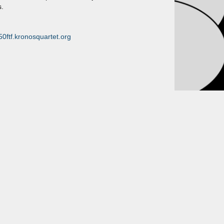
s.
50ftf.kronosquartet.org