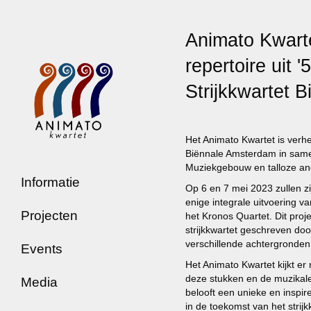
Animato Kwarte
repertoire uit '
Strijkkwartet B
Het Animato Kwartet is verh
Biënnale Amsterdam in same
Muziekgebouw en talloze an
Informatie
Op 6 en 7 mei 2023 zullen zi
enige integrale uitvoering va
Projecten
het Kronos Quartet. Dit proj
strijkkwartet geschreven doo
verschillende achtergronden
Events
Het Animato Kwartet kijkt e
deze stukken en de muzikale 
Media
belooft een unieke en inspir
in de toekomst van het strij