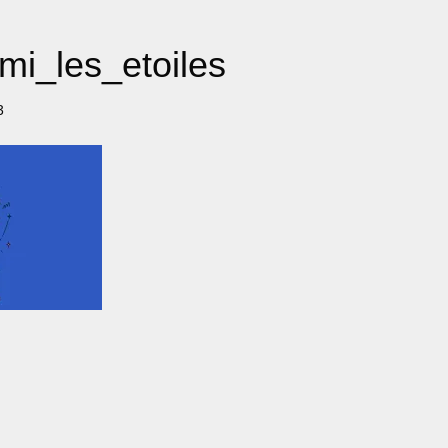
i_les_etoiles
3