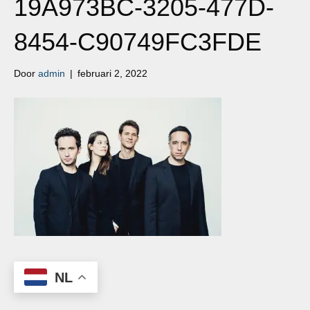
19A973BC-3205-477D-
8454-C90749FC3FDE
Door
admin
|
februari 2, 2022
NL