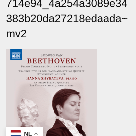
714e94_4a254a3089e34
383b20da27218edaada~
mv2
NL